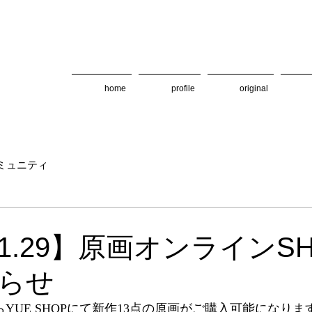
home
profile
original
ミュニティ
日
.11.29】原画オンラインS
らせ
時からYUE SHOPにて新作13点の原画がご購入可能になりま