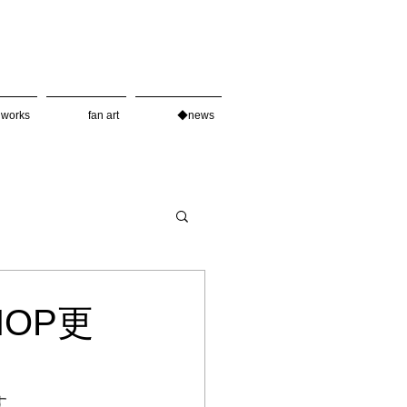
works
fan art
◆news
HOP更
す